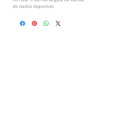
de dados disponível.
Contato
Telefone
(75) 9.9703-9228
Email
atendimento@sejaeudigital.com.br